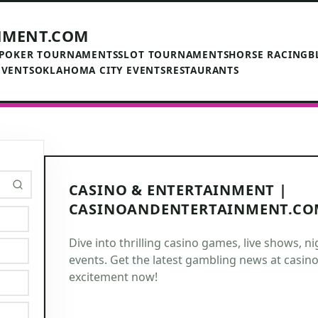
NMENT.COM
POKER TOURNAMENTS
SLOT TOURNAMENTS
HORSE RACING
B
EVENTS
OKLAHOMA CITY EVENTS
RESTAURANTS
CASINO & ENTERTAINMENT |
CASINOANDENTERTAINMENT.C
Dive into thrilling casino games, live shows, n
events. Get the latest gambling news at casin
excitement now!